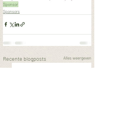
Sponsor
Sponsors
Recente blogposts
Alles weergeven