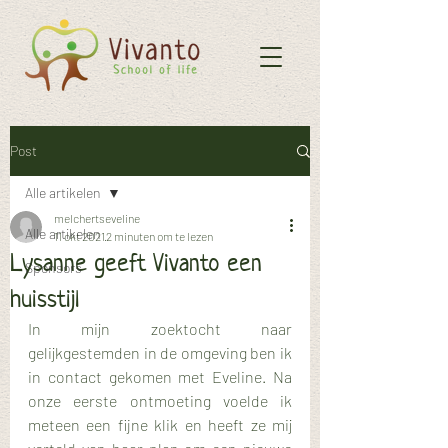
Post
Alle artikelen
melchertseveline
Alle artikelen
11 okt 2021
2 minuten om te lezen
Lysanne geeft Vivanto een
Sponsors
huisstijl
In mijn zoektocht naar 
gelijkgestemden in de omgeving ben ik 
in contact gekomen met Eveline. Na 
onze eerste ontmoeting voelde ik 
meteen een fijne klik en heeft ze mij 