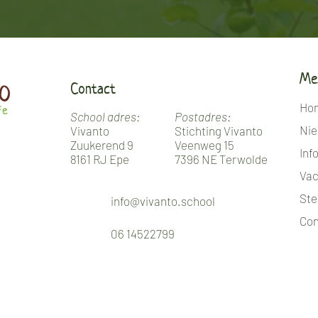
Me
Contact
Ho
School adres:
Postadres:
Ni
Vivanto
Stichting Vivanto
Zuukerend 9
Veenweg 15
Inf
8161 RJ Epe
7396 NE Terwolde
Vac
Ste
info@vivanto.school
Con
06 14522799