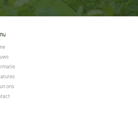
nu
me
euws
ormatie
atures
un ons
tact