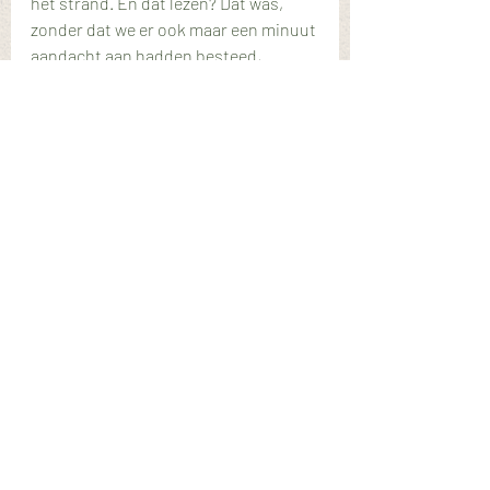
het strand. En dat lezen? Dat was, 
zonder dat we er ook maar een minuut 
aandacht aan hadden besteed, 
wonderbaarlijk (geheel normaal, maar 
dat wist ik toen nog niet) en als 
vanzelf met gigantische sprongen 
vooruit gegaan.
Ik zat met mijn kopje koffie, de camper 
midden in het bos, stil (echt heel stil, 
er was niemand om ons heen)  met 
tranen over mijn wangen van 
opluchting en dankbaarheid. Op dat 
moment heb ik de belofte herhaald, 
die ik al maakte toen hij baby was; ik 
vertrouw volledig op jullie eigen 
natuurlijke ontwikkeling. Jullie mogen 
zijn wie jullie willen zijn.