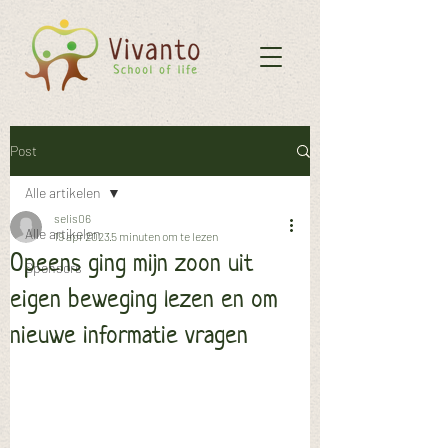
Post
Alle artikelen
selis06
Alle artikelen
19 apr 2023
5 minuten om te lezen
Opeens ging mijn zoon uit
Sponsors
eigen beweging lezen en om
nieuwe informatie vragen